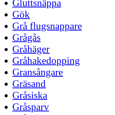
Gluttsnäppa
Gök
Grå flugsnappare
Grågås
Gråhäger
Gråhakedopping
Gransångare
Gräsand
Gråsiska
Gråsparv