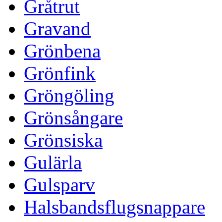
Gråtrut
Gravand
Grönbena
Grönfink
Gröngöling
Grönsångare
Grönsiska
Gulärla
Gulsparv
Halsbandsflugsnappare