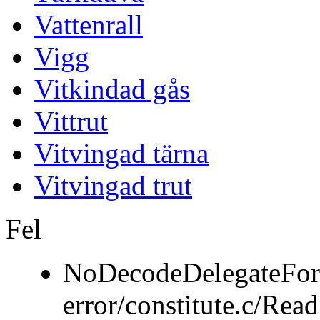
Vattenrall
Vigg
Vitkindad gås
Vittrut
Vitvingad tärna
Vitvingad trut
Fel
NoDecodeDelegateFor
error/constitute.c/Re