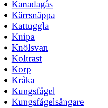
Kanadagås
Kärrsnäppa
Kattuggla
Knipa
Knölsvan
Koltrast
Korp
Kråka
Kungsfågel
Kungsfågelsångare