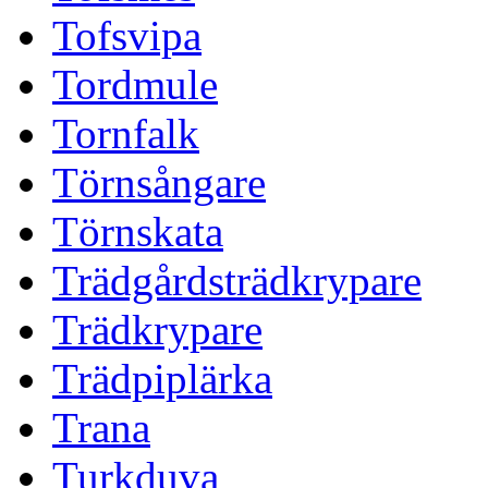
Tofsvipa
Tordmule
Tornfalk
Törnsångare
Törnskata
Trädgårdsträdkrypare
Trädkrypare
Trädpiplärka
Trana
Turkduva