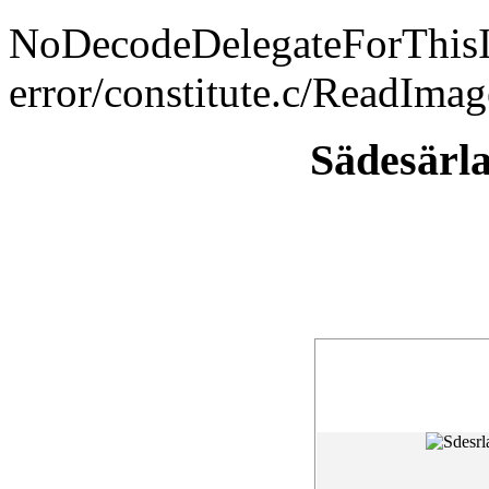
NoDecodeDelegateForThis
error/constitute.c/ReadIma
Sädesärl