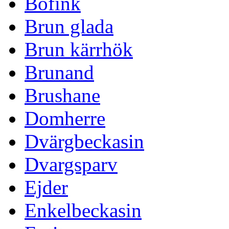
Bofink
Brun glada
Brun kärrhök
Brunand
Brushane
Domherre
Dvärgbeckasin
Dvargsparv
Ejder
Enkelbeckasin