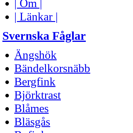
| Om |
| Länkar |
Svernska Fåglar
Ängshök
Bändelkorsnäbb
Bergfink
Björktrast
Blåmes
Bläsgås