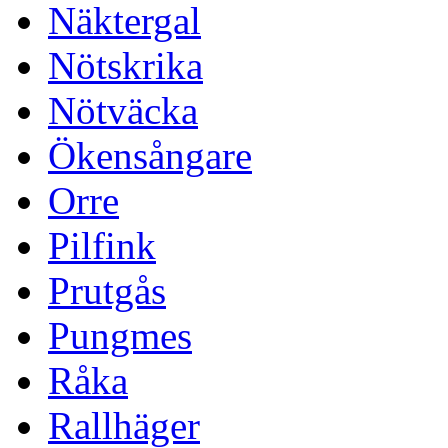
Näktergal
Nötskrika
Nötväcka
Ökensångare
Orre
Pilfink
Prutgås
Pungmes
Råka
Rallhäger