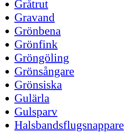
Gråtrut
Gravand
Grönbena
Grönfink
Gröngöling
Grönsångare
Grönsiska
Gulärla
Gulsparv
Halsbandsflugsnappare