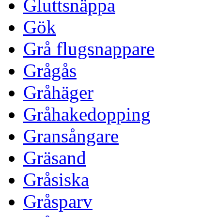
Gluttsnäppa
Gök
Grå flugsnappare
Grågås
Gråhäger
Gråhakedopping
Gransångare
Gräsand
Gråsiska
Gråsparv