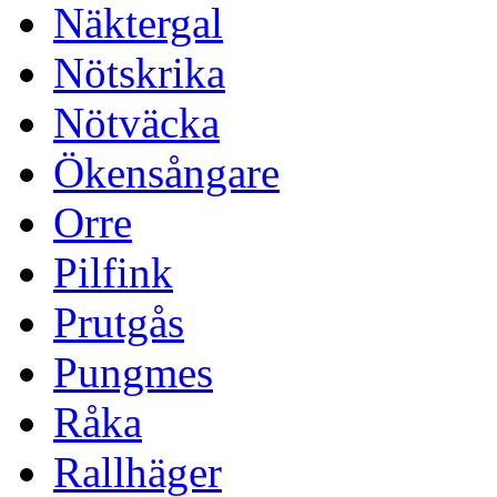
Näktergal
Nötskrika
Nötväcka
Ökensångare
Orre
Pilfink
Prutgås
Pungmes
Råka
Rallhäger