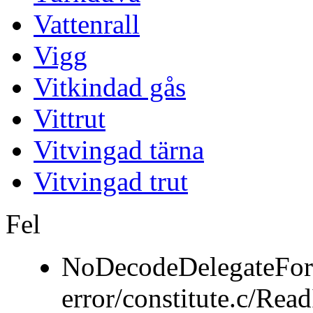
Vattenrall
Vigg
Vitkindad gås
Vittrut
Vitvingad tärna
Vitvingad trut
Fel
NoDecodeDelegateFor
error/constitute.c/Re