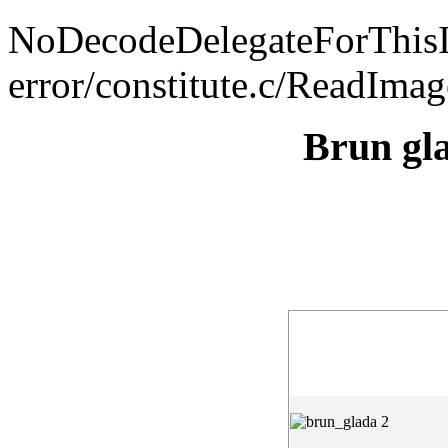
NoDecodeDelegateForThis
error/constitute.c/ReadIma
Brun gl