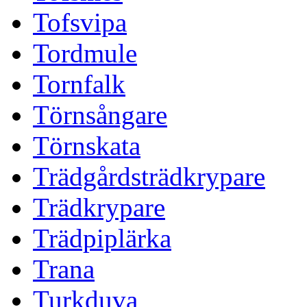
Tofsvipa
Tordmule
Tornfalk
Törnsångare
Törnskata
Trädgårdsträdkrypare
Trädkrypare
Trädpiplärka
Trana
Turkduva