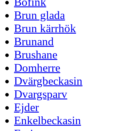
Bofink
Brun glada
Brun kärrhök
Brunand
Brushane
Domherre
Dvärgbeckasin
Dvargsparv
Ejder
Enkelbeckasin