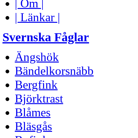
| Om |
| Länkar |
Svernska Fåglar
Ängshök
Bändelkorsnäbb
Bergfink
Björktrast
Blåmes
Bläsgås