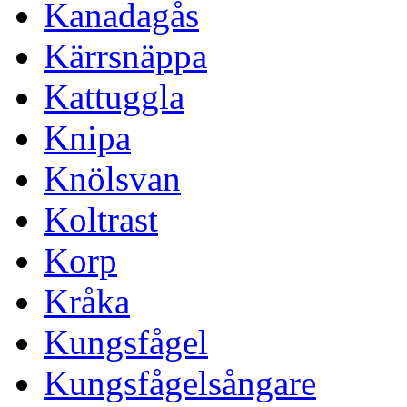
Kanadagås
Kärrsnäppa
Kattuggla
Knipa
Knölsvan
Koltrast
Korp
Kråka
Kungsfågel
Kungsfågelsångare