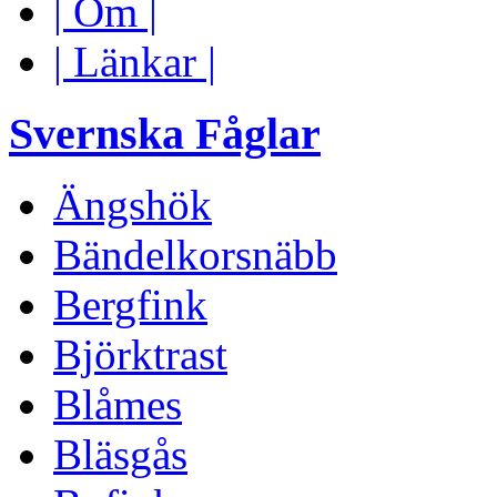
| Om |
| Länkar |
Svernska Fåglar
Ängshök
Bändelkorsnäbb
Bergfink
Björktrast
Blåmes
Bläsgås