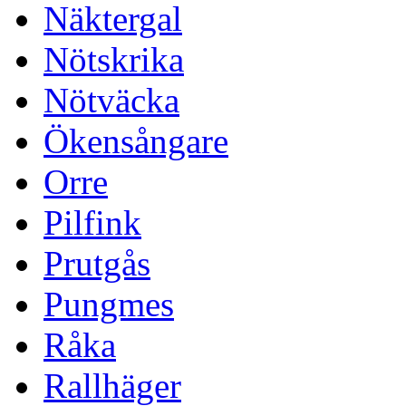
Näktergal
Nötskrika
Nötväcka
Ökensångare
Orre
Pilfink
Prutgås
Pungmes
Råka
Rallhäger