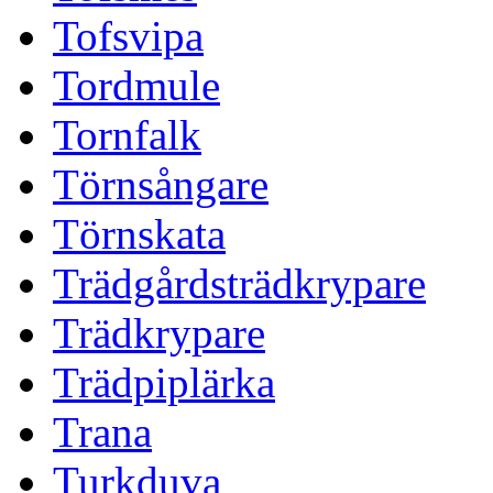
Tofsvipa
Tordmule
Tornfalk
Törnsångare
Törnskata
Trädgårdsträdkrypare
Trädkrypare
Trädpiplärka
Trana
Turkduva