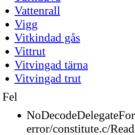
Vattenrall
Vigg
Vitkindad gås
Vittrut
Vitvingad tärna
Vitvingad trut
Fel
NoDecodeDelegateFor
error/constitute.c/Re