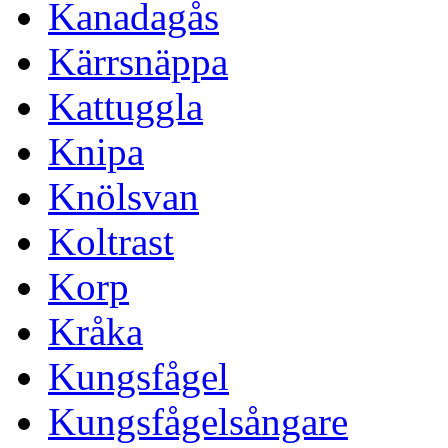
Kanadagås
Kärrsnäppa
Kattuggla
Knipa
Knölsvan
Koltrast
Korp
Kråka
Kungsfågel
Kungsfågelsångare