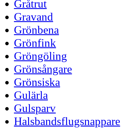
Gråtrut
Gravand
Grönbena
Grönfink
Gröngöling
Grönsångare
Grönsiska
Gulärla
Gulsparv
Halsbandsflugsnappare