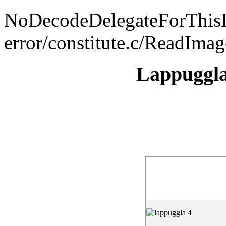
NoDecodeDelegateForThis
error/constitute.c/ReadIma
Lappuggl