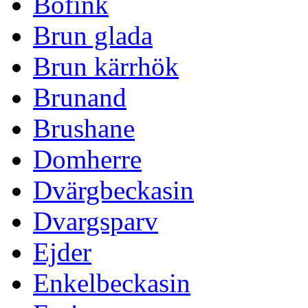
Bofink
Brun glada
Brun kärrhök
Brunand
Brushane
Domherre
Dvärgbeckasin
Dvargsparv
Ejder
Enkelbeckasin