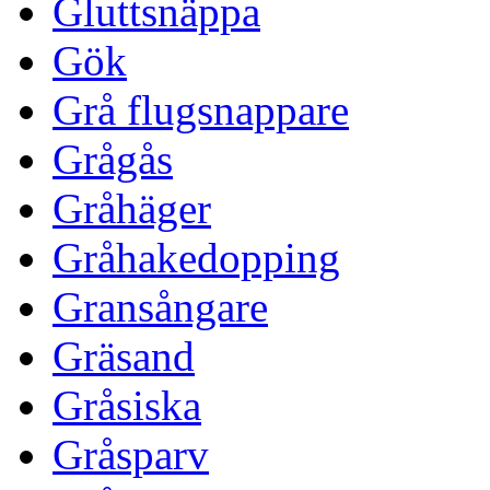
Gluttsnäppa
Gök
Grå flugsnappare
Grågås
Gråhäger
Gråhakedopping
Gransångare
Gräsand
Gråsiska
Gråsparv