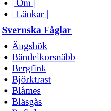
| Om |
| Länkar |
Svernska Fåglar
Ängshök
Bändelkorsnäbb
Bergfink
Björktrast
Blåmes
Bläsgås