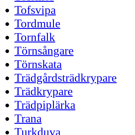
Tofsvipa
Tordmule
Tornfalk
Törnsångare
Törnskata
Trädgårdsträdkrypare
Trädkrypare
Trädpiplärka
Trana
Turkduva