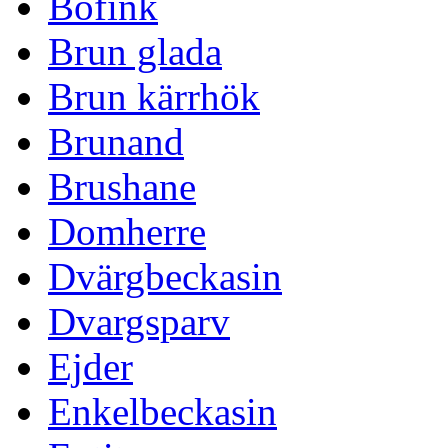
Bofink
Brun glada
Brun kärrhök
Brunand
Brushane
Domherre
Dvärgbeckasin
Dvargsparv
Ejder
Enkelbeckasin