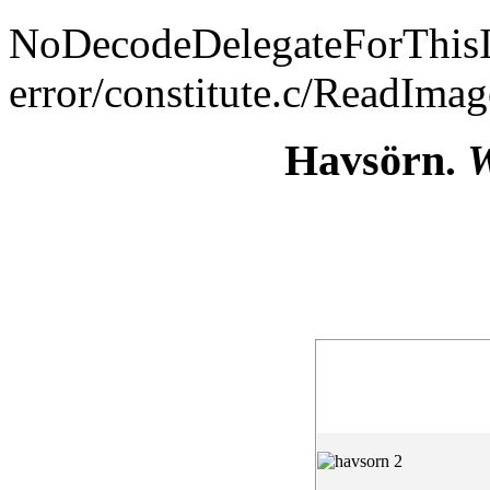
NoDecodeDelegateForThis
error/constitute.c/ReadIma
Havsörn
.
W