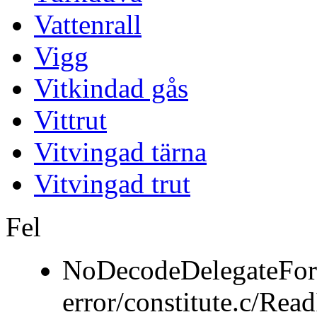
Vattenrall
Vigg
Vitkindad gås
Vittrut
Vitvingad tärna
Vitvingad trut
Fel
NoDecodeDelegateFor
error/constitute.c/Re