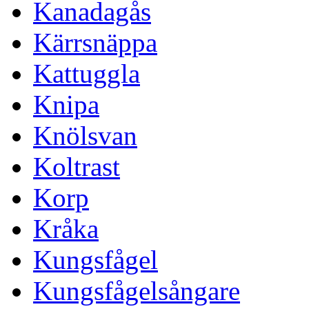
Kanadagås
Kärrsnäppa
Kattuggla
Knipa
Knölsvan
Koltrast
Korp
Kråka
Kungsfågel
Kungsfågelsångare