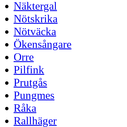
Näktergal
Nötskrika
Nötväcka
Ökensångare
Orre
Pilfink
Prutgås
Pungmes
Råka
Rallhäger