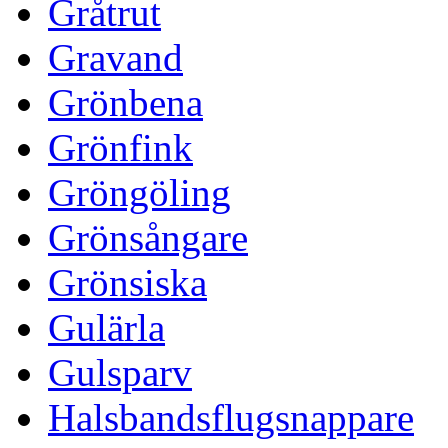
Gråtrut
Gravand
Grönbena
Grönfink
Gröngöling
Grönsångare
Grönsiska
Gulärla
Gulsparv
Halsbandsflugsnappare