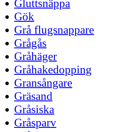
Gluttsnäppa
Gök
Grå flugsnappare
Grågås
Gråhäger
Gråhakedopping
Gransångare
Gräsand
Gråsiska
Gråsparv